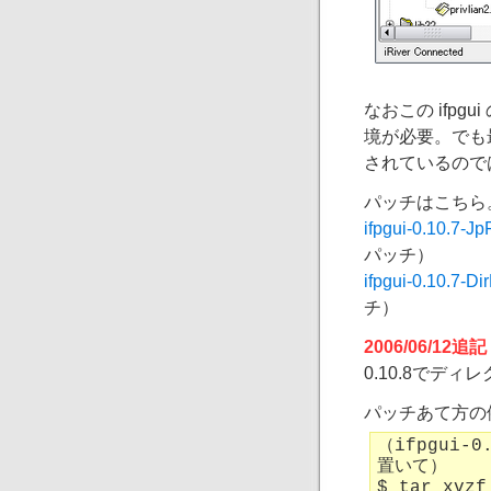
なおこの ifpgu
境が必要。でも
されているので
パッチはこちら
ifpgui-0.10.7-Jp
パッチ）
ifpgui-0.10.7-D
チ）
2006/06/12追
0.10.8でデ
パッチあて方の
（ifpgui-
置いて）
$ tar xvzf