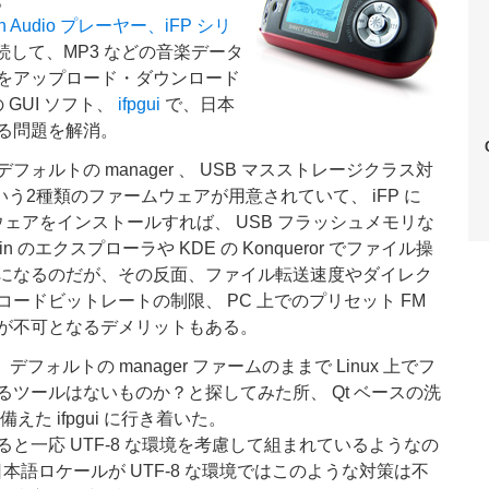
ash Audio プレーヤー、iFP シリ
接続して、MP3 などの音楽データ
をアップロード・ダウンロード
の GUI ソフト、
ifpgui
で、日本
る問題を解消。
フォルトの manager 、 USB マスストレージクラス対
という2種類のファームウェアが用意されていて、 iFP に
ウェアをインストールすれば、 USB フラッシュメモリな
n のエクスプローラや KDE の Konqueror でファイル操
になるのだが、その反面、ファイル転送速度やダイレク
ードビットレートの制限、 PC 上でのプリセット FM
が不可となるデメリットもある。
デフォルトの manager ファームのままで Linux 上でフ
るツールはないものか？と探してみた所、 Qt ベースの洗
備えた ifpgui に行き着いた。
と一応 UTF-8 な環境を考慮して組まれているようなの
ど日本語ロケールが UTF-8 な環境ではこのような対策は不