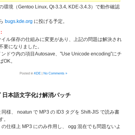
Gentoo Linux, Qt-3.3.4, KDE-3.4.3）で動作確認
ら
bugs.kde.org
に投げる予定。
記：
はファイル保存の仕組みに変更があり、上記の問題は解決され
不要になりました。
ドウ内の項目Autosave、”Use Unicode encoding”にチ
ばOK。
Posted in
KDE
|
No Comments »
3タグ 日本語文字化け解消パッチ
、 noatun で MP3 の ID3 タグを Shift-JIS で読み書
す。
un の仕様上 MP3 にのみ作用し、 ogg 混在でも問題ないよ