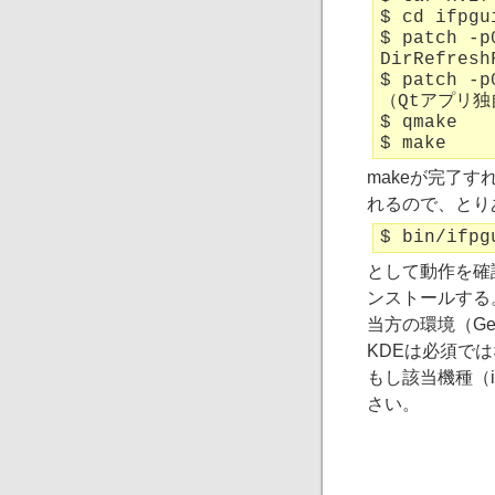
$ cd ifpgu
$ patch -p
DirRefresh
$ patch -p
（Qtアプリ
$ qmake
$ make
makeが完了すれ
れるので、とり
$ bin/ifpg
として動作を確
ンストールする
当方の環境（Gento
KDEは必須で
もし該当機種（i
さい。