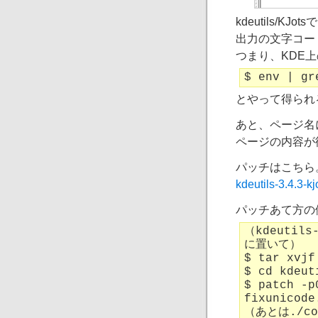
kdeutils/
出力の文字コード
つまり、KDE
$ env | gr
とやって得られる
あと、ページ名
ページの内容が
パッチはこちら
kdeutils-3.4.3-k
パッチあて方の
（kdeutil
に置いて）
$ tar xvjf
$ cd kdeut
$ patch -p
fixunicode
（あとは./co