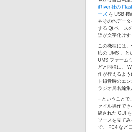
iRiver 社の Fl
ーズ
を USB 
やその他データ
する Qt ベース
語が文字化けす
この機種には、デ
応の UMS 、
UMS ファーム
どと同様に、 Wi
作が行えるよう
ト録音時のエンコ
ラジオ局名編集
– ということで、
ァイル操作でき
練された GUI を
ソースを見てみる
で、 FC4 な