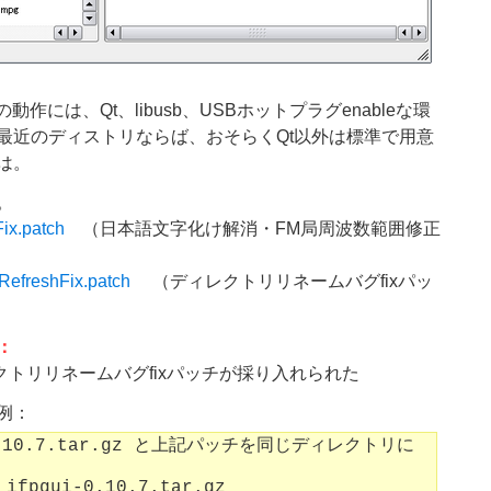
i の動作には、Qt、libusb、USBホットプラグenableな環
最近のディストリならば、おそらくQt以外は標準で用意
は。
。
Fix.patch
（日本語文字化け解消・FM局周波数範囲修正
irRefreshFix.patch
（ディレクトリリネームバグfixパッ
記：
ィレクトリリネームバグfixパッチが採り入れられた
例：
0.10.7.tar.gz と上記パッチを同じディレクトリに
 ifpgui-0.10.7.tar.gz