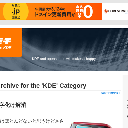
KDE and opensource will makes it happy.
rchive for the 'KDE' Category
Next Entries »
語文字化け解消
はほとんどないと思うけどささ
。