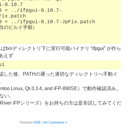
i-0.10.7
0 < ../ifpgui-0.10.7-
Fix.patch
0 < ../ifpgui-0.10.7-JpFix.patch
独自のビルド手順）
ばbinディレクトリ下に実行可能バイナリ “ifpgui” が作ら
あえず
ui
認した後、PATHの通った適切なディレクトリへ手動イ
。
o Linux, Qt-3.3.4, and iFP-890SE）で動作確認済み。
はない。
River iFPシリーズ）をお持ちの方は是非試してみてくだ
Posted in
KDE
|
No Comments »