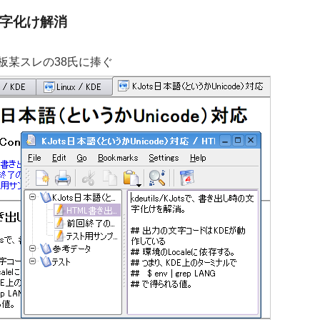
語文字化け解消
板某スレの38氏に捧ぐ