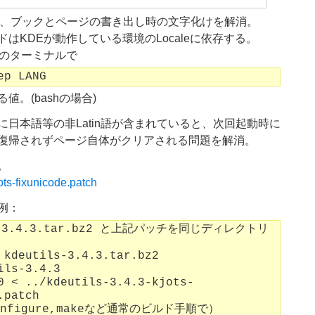
KJotsで、ブックとページの書き出し時の文字化けを解消。
はKDEが動作している環境のLocaleに依存する。
上のターミナルで
ep LANG
値。(bashの場合)
に日本語等の非Latin語が含まれていると、次回起動時に
復帰されずページ自体がクリアされる問題を解消。
。
jots-fixunicode.patch
例：
s-3.4.3.tar.bz2 と上記パッチを同じディレクトリ
 kdeutils-3.4.3.tar.bz2
ils-3.4.3
0 < ../kdeutils-3.4.3-kjots-
.patch
nfigure,makeなど通常のビルド手順で）