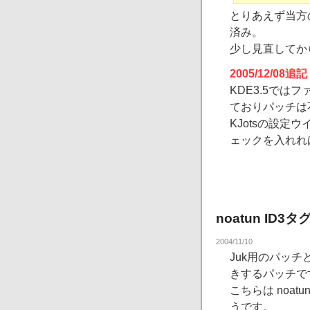
とりあえず当方の環境（
済み。
少し見直してか
2005/12/08追
KDE3.5で
ておりパッチは
KJotsの設定ウイン
ェックを入れれ
noatun ID
2004/11/10
Juk用のパッチと同様
きするパッチで
こちらは noat
うです。