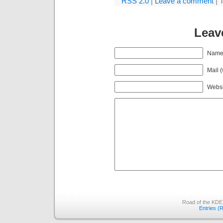
RSS 2.0
|
Leave a comment
| 
Leav
Nam
Mail (
Websi
Road of the KDE
Entries (