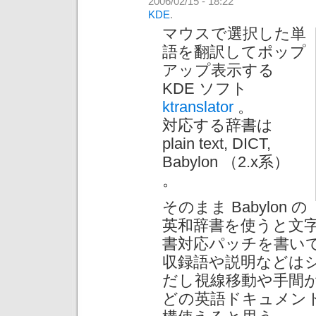
2006/02/15 - 18:22
KDE
.
マウスで選択した単
語を翻訳してポップ
アップ表示する
KDE ソフト
ktranslator
。
対応する辞書は
plain text, DICT,
Babylon （2.x系）
。
そのまま Babylon の
英和辞書を使うと文
書対応パッチを書い
収録語や説明などは
だし視線移動や手間が
どの英語ドキュメン